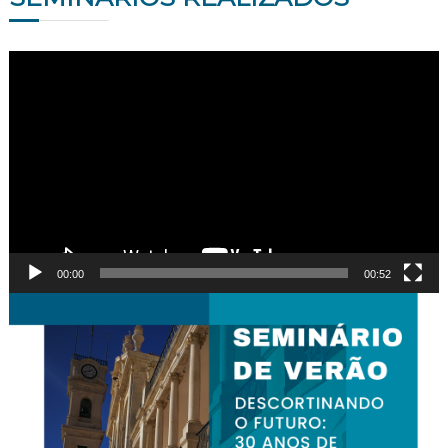
Reprodutor
de
vídeo
00:00
00:52