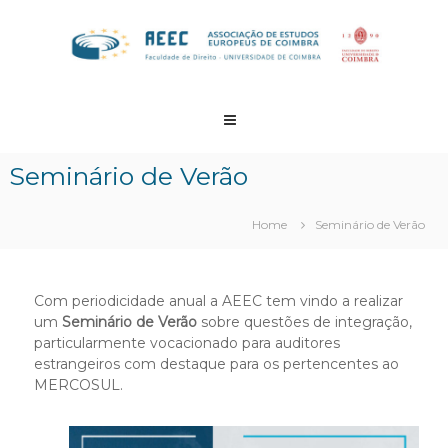
Skip
to
content
AEEC
.
Associação
Seminário de Verão
de
Estudos
Home
Seminário de Verão
Europeus
de
Coimbra
Com periodicidade anual a AEEC tem vindo a realizar
um
Seminário de Verão
sobre questões de integração,
particularmente vocacionado para auditores
estrangeiros com destaque para os pertencentes ao
MERCOSUL.